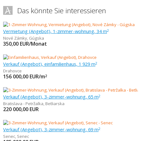
Das könnte Sie interessieren
Vermietung (Angebot), 1-zimmer-wohnung, 34 m
2
Nové Zámky
,
Gúgska
350,00
EUR/Monat
Verkauf (Angebot), einfamilienhaus, 1 929 m
2
Drahovce
156 000,00
EUR/m
2
Verkauf (Angebot), 3-zimmer-wohnung, 65 m
2
Bratislava - Petržalka
,
Betliarska
220 000,00
EUR
Verkauf (Angebot), 3-zimmer-wohnung, 69 m
2
Senec
,
Senec