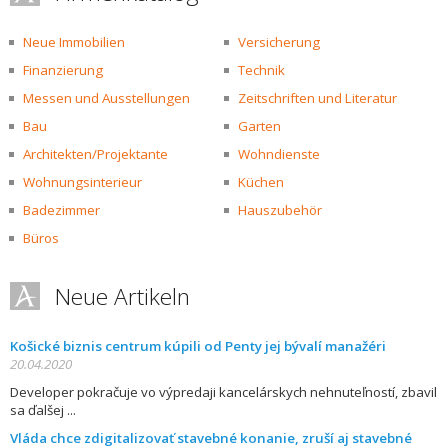
Neue Immobilien
Versicherung
Finanzierung
Technik
Messen und Ausstellungen
Zeitschriften und Literatur
Bau
Garten
Architekten/Projektante
Wohndienste
Wohnungsinterieur
Küchen
Badezimmer
Hauszubehör
Büros
Neue Artikeln
Košické biznis centrum kúpili od Penty jej bývalí manažéri
20.04.2020
Developer pokračuje vo výpredaji kancelárskych nehnuteľností, zbavil
sa ďalšej
Vláda chce zdigitalizovať stavebné konanie, zruší aj stavebné