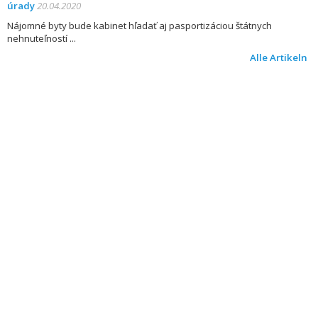
úrady
20.04.2020
Nájomné byty bude kabinet hľadať aj pasportizáciou štátnych
nehnuteľností
Alle Artikeln