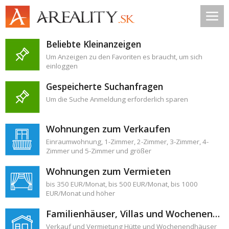
Beliebte Kleinanzeigen
Um Anzeigen zu den Favoriten es braucht, um sich
einloggen
Gespeicherte Suchanfragen
Um die Suche Anmeldung erforderlich sparen
Wohnungen zum Verkaufen
Einraumwohnung
,
1-Zimmer
,
2-Zimmer
,
3-Zimmer
,
4-
Zimmer
und
5-Zimmer und größer
Wohnungen zum Vermieten
bis 350 EUR/Monat
,
bis 500 EUR/Monat
,
bis 1000
EUR/Monat
und höher
Familienhäuser, Villas und Wochenendhäuser
Verkauf
und
Vermietung
Hütte und Wochenendhäuser