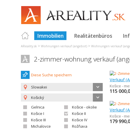
Immobilien
Realitätenbüros
In
>
>
AReality.sk
Wohnungen verkauf (angebot)
Wohnungen verkauf (ange
2-zimmer-wohnung verkauf (angeb
Diese Suche speichern
Košice - me
Slowakei
115 000,
Košický
Gelnica
Košice - okolie
Košice I
Košice II
Košice - m
Košice III
Košice IV
179 990,
Michalovce
Rožňava