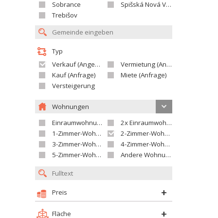
Sobrance
Spišská Nová Ves
Trebišov
Typ
Verkauf (Angebot)
Vermietung (Angebot)
Kauf (Anfrage)
Miete (Anfrage)
Versteigerung
Wohnungen
Einraumwohnung
2x Einraumwohnung
1-Zimmer-Wohnung
2-Zimmer-Wohnung
3-Zimmer-Wohnung
4-Zimmer-Wohnung
5-Zimmer-Wohnung und größer
Andere Wohnung
Preis
Fläche