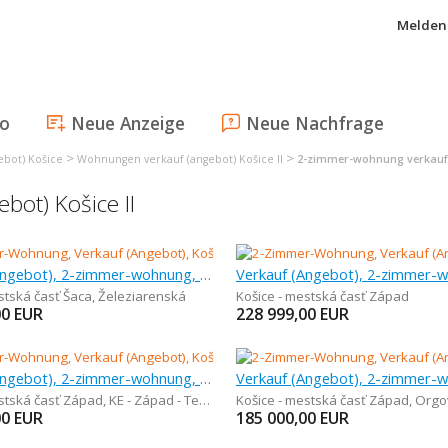
Melden 
fo
Neue Anzeige
Neue Nachfrage
>
>
bot) Košice
Wohnungen verkauf (angebot) Košice II
2-zimmer-wohnung verkauf (
ot) Košice II
Verkauf (Angebot), 2-zimmer-wohnung, 52 m
stská časť Šaca
,
Železiarenská
Košice - mestská časť Západ
00
EUR
228 999,00
EUR
Verkauf (Angebot), 2-zimmer-wohnung, 40 m
estská časť Západ
,
KE - Západ - Terasa
Košice - mestská časť Západ
,
Orgo
00
EUR
185 000,00
EUR