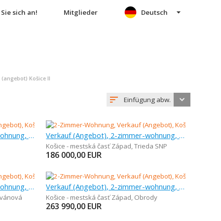
Sie sich an!
Mitglieder
Deutsch
angebot) Košice II
Einfügung abw.
Verkauf (Angebot), 2-zimmer-wohnung, 61 m
Verkauf (Angebot), 2-zimmer-wohnung, 54 m
Košice - mestská časť Západ
,
Trieda SNP
186 000,00
EUR
Verkauf (Angebot), 2-zimmer-wohnung, 51 m
Verkauf (Angebot), 2-zimmer-wohnung, 63 m
vánová
Košice - mestská časť Západ
,
Obrody
263 990,00
EUR