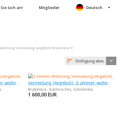
Sie sich an!
Mitglieder
Deutsch
wohnung vermietung (angebot) Bratislava IV
Einfügung abw.
Vermietung (Angebot), 3-zimmer-wohnung, 124 m
Vermietung (Angebot), 3-zimmer-wohnung, 124 m
á
Bratislava - Karlova Ves
,
Sološnická
1 600,00
EUR