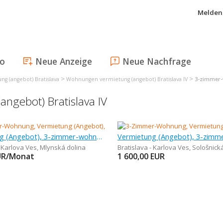
Melden 
fo
Neue Anzeige
Neue Nachfrage
>
>
g (angebot) Bratislava
Wohnungen vermietung (angebot) Bratislava IV
3-zimmer-
ngebot) Bratislava IV
Vermietung (Angebot), 3-zimmer-wohnung, 65 m
- Karlova Ves
,
Mlynská dolina
Bratislava - Karlova Ves
,
Sološnick
UR/Monat
1 600,00
EUR