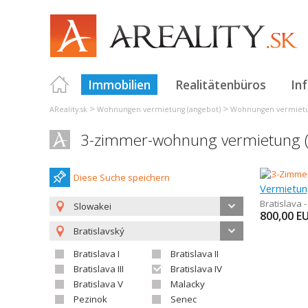
Immobilien
Realitätenbüros
In
>
>
AReality.sk
Wohnungen vermietung (angebot)
Wohnungen vermietun
3-zimmer-wohnung vermietung (a
Diese Suche speichern
Bratislava 
Slowakei
800,00
E
Bratislavský
Bratislava I
Bratislava II
Bratislava III
Bratislava IV
Bratislava V
Malacky
Pezinok
Senec