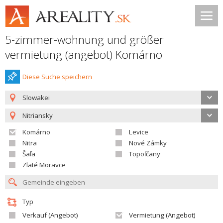
5-zimmer-wohnung und größer
vermietung (angebot) Komárno
Diese Suche speichern
Slowakei
Nitriansky
Komárno
Levice
Nitra
Nové Zámky
Šaľa
Topoľčany
Zlaté Moravce
Typ
Verkauf (Angebot)
Vermietung (Angebot)