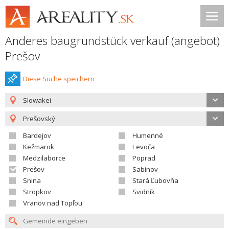
Anderes baugrundstück verkauf (angebot)
Prešov
Diese Suche speichern
Slowakei
Prešovský
Bardejov
Humenné
Kežmarok
Levoča
Medzilaborce
Poprad
Prešov
Sabinov
Snina
Stará Ľubovňa
Stropkov
Svidník
Vranov nad Topľou