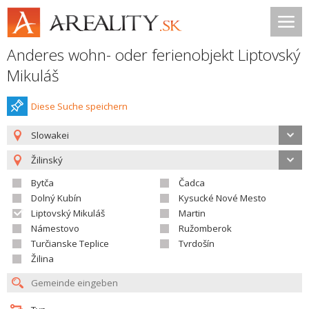
Anderes wohn- oder ferienobjekt Liptovský
Mikuláš
Diese Suche speichern
Slowakei
Žilinský
Bytča
Čadca
Dolný Kubín
Kysucké Nové Mesto
Liptovský Mikuláš
Martin
Námestovo
Ružomberok
Turčianske Teplice
Tvrdošín
Žilina