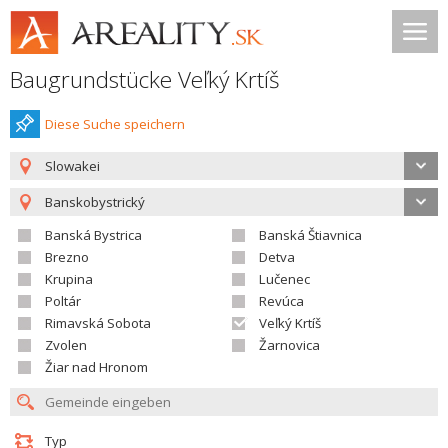
Baugrundstücke Veľký Krtíš
Diese Suche speichern
Slowakei
Banskobystrický
Banská Bystrica
Banská Štiavnica
Brezno
Detva
Krupina
Lučenec
Poltár
Revúca
Rimavská Sobota
Veľký Krtíš
Zvolen
Žarnovica
Žiar nad Hronom
Typ