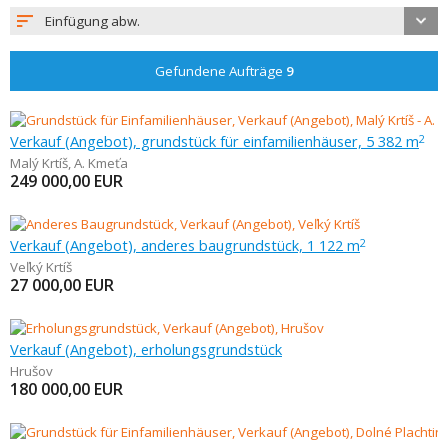
Einfügung abw.
Gefundene Aufträge
9
Verkauf (Angebot), grundstück für einfamilienhäuser, 5 382 m
2
Malý Krtíš
,
A. Kmeťa
249 000,00
EUR
Verkauf (Angebot), anderes baugrundstück, 1 122 m
2
Veľký Krtíš
27 000,00
EUR
Verkauf (Angebot), erholungsgrundstück
Hrušov
180 000,00
EUR