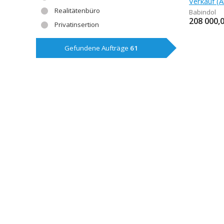
Realitätenbüro
Babindol
208 000,
Privatinsertion
Gefundene Aufträge
61