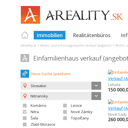
Immobilien
Realitätenbüros
In
>
>
AReality.sk
Wohn- und erholungsobjekte verkauf (angebot)
Wohn- u
Einfamilienhaus verkauf (angebot
Diese Suche speichern
Lehota
Slowakei
150 000,
Nitriansky
Komárno
Levice
Verkauf (A
Nitra
Nové Zámky
Nové Sady
Šaľa
Topoľčany
260 000,
Zlaté Moravce