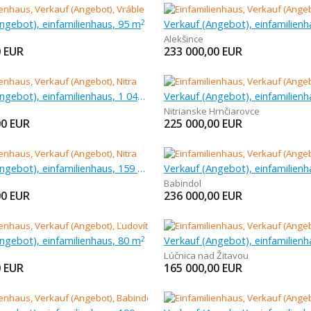
ngebot), einfamilienhaus, 95 m
2
Alekšince
0
EUR
233 000,00
EUR
Verkauf (Angebot), einfamilienhaus, 1 045 m
Nitrianske Hrnčiarovce
00
EUR
225 000,00
EUR
Verkauf (Angebot), einfamilienhaus, 159 m
Babindol
00
EUR
236 000,00
EUR
ngebot), einfamilienhaus, 80 m
2
Lúčnica nad Žitavou
0
EUR
165 000,00
EUR