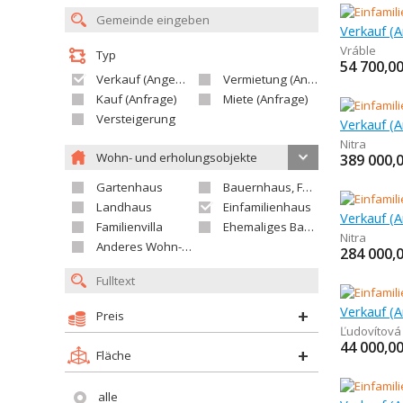
Verkauf (A
Vráble
Typ
54 700,0
Verkauf (Angebot)
Vermietung (Angebot)
Kauf (Anfrage)
Miete (Anfrage)
Versteigerung
Nitra
Wohn- und erholungsobjekte
389 000,
Gartenhaus
Bauernhaus, Ferienhaus
Landhaus
Einfamilienhaus
Familienvilla
Ehemaliges Bauerngut
Nitra
Anderes Wohn- oder Ferienobjekt
284 000,
Verkauf (A
Preis
Ľudovítová
44 000,0
Fläche
alle