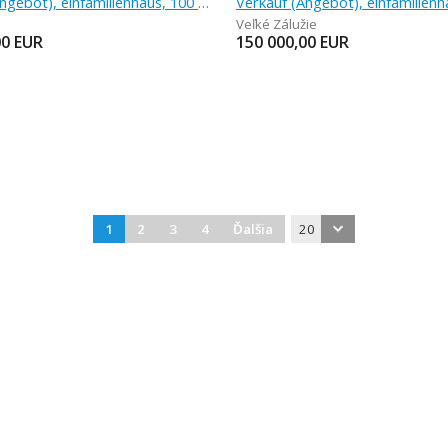
Verkauf (Angebot), einfamilienhaus, 100 m
Veľké Zálužie
00
EUR
150 000,00
EUR
1
2
3
4
Ďalšia
20