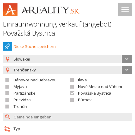
Einraumwohnung verkauf (angebot)
Považská Bystrica
Diese Suche speichern
Slowakei
Trenčiansky
Bánovce nad Bebravou
Ilava
Myjava
Nové Mesto nad Váhom
Partizánske
Považská Bystrica
Prievidza
Púchov
Trenčín
Typ