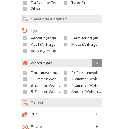
Turčianske Teplice
Tvrdošín
Žilina
Typ
Verkauf (Angebot)
Vermietung (Angebot)
Kauf (Anfrage)
Miete (Anfrage)
Versteigerung
Wohnungen
Einraumwohnung
2x Einraumwohnung
1-Zimmer-Wohnung
2-Zimmer-Wohnung
3-Zimmer-Wohnung
4-Zimmer-Wohnung
5-Zimmer-Wohnung und größer
Andere Wohnung
Preis
Fläche