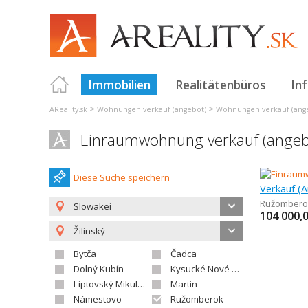
Immobilien
Realitätenbüros
In
>
>
AReality.sk
Wohnungen verkauf (angebot)
Wohnungen verkauf (ange
Einraumwohnung verkauf (ange
Diese Suche speichern
Ružombero
Slowakei
104 000,
Žilinský
Bytča
Čadca
Dolný Kubín
Kysucké Nové Mesto
Liptovský Mikuláš
Martin
Námestovo
Ružomberok