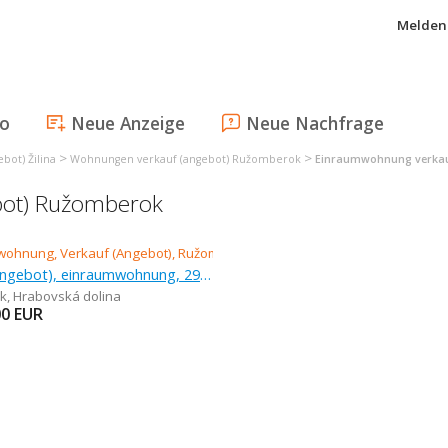
Melden 
fo
Neue Anzeige
Neue Nachfrage
>
>
bot) Žilina
Wohnungen verkauf (angebot) Ružomberok
Einraumwohnung verkau
bot) Ružomberok
Verkauf (Angebot), einraumwohnung, 29 m
k
,
Hrabovská dolina
00
EUR