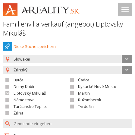
Familienvilla verkauf (angebot) Liptovský
Mikuláš
Diese Suche speichern
Slowakei
Žilinský
Bytča
Čadca
Dolný Kubín
Kysucké Nové Mesto
Liptovský Mikuláš
Martin
Námestovo
Ružomberok
Turčianske Teplice
Tvrdošín
Žilina