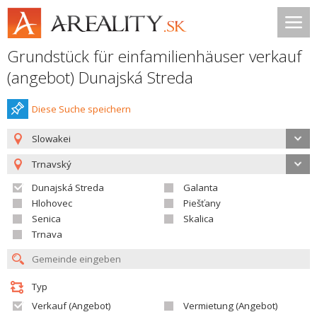
Grundstück für einfamilienhäuser verkauf
(angebot) Dunajská Streda
Diese Suche speichern
Slowakei
Trnavský
Dunajská Streda
Galanta
Hlohovec
Piešťany
Senica
Skalica
Trnava
Typ
Verkauf (Angebot)
Vermietung (Angebot)