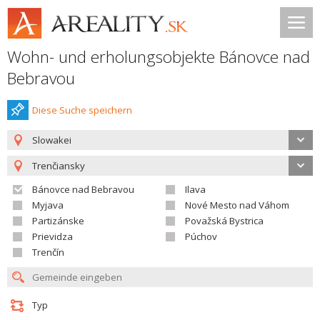
Wohn- und erholungsobjekte Bánovce nad
Bebravou
Diese Suche speichern
Slowakei
Trenčiansky
Bánovce nad Bebravou
Ilava
Myjava
Nové Mesto nad Váhom
Partizánske
Považská Bystrica
Prievidza
Púchov
Trenčín
Typ