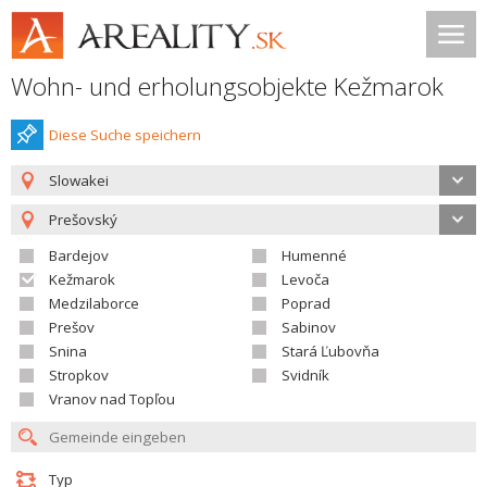
Wohn- und erholungsobjekte Kežmarok
Diese Suche speichern
Slowakei
Prešovský
Bardejov
Humenné
Kežmarok
Levoča
Medzilaborce
Poprad
Prešov
Sabinov
Snina
Stará Ľubovňa
Stropkov
Svidník
Vranov nad Topľou
Typ